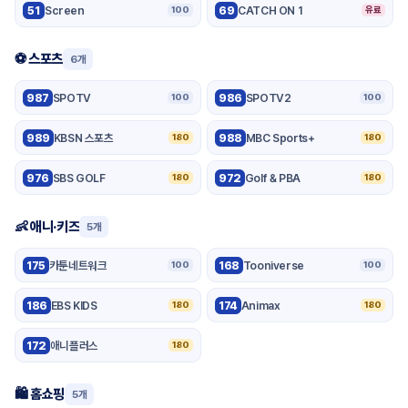
51
Screen
69
CATCH ON 1
100
유료
⚽ 스포츠
6개
987
SPOTV
986
SPOTV2
100
100
989
KBSN 스포츠
988
MBC Sports+
180
180
976
SBS GOLF
972
Golf & PBA
180
180
👶 애니·키즈
5개
175
카툰네트워크
168
Tooniverse
100
100
186
EBS KIDS
174
Animax
180
180
172
애니플러스
180
🛍️ 홈쇼핑
5개