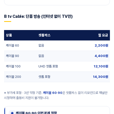
B tv Cable: 단품 방송 (인터넷 없이 TV만)
상품
셋톱박스
월 요금
케이블 60
없음
2,200원
케이블 90
없음
4,400원
케이블 100
UHD 셋톱 포함
12,100원
케이블 200
셋톱 포함
14,300원
※ 부가세 포함 · 3년 약정 기준.
케이블 60·90
은 셋톱박스 없이 리모컨으로 채널만
시청하며 출동비 지원이 불가합니다.
케이블 60·90 이런 분께 적합