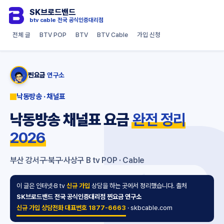
SK브로드밴드
btv cable 전국 공식인증대리점
전체 글
BTV POP
BTV
BTV Cable
가입 신청
찐요금
연구소
낙동방송 · 채널표
낙동방송 채널표 요금
완전 정리
2026
부산 강서구·북구·사상구 B tv POP · Cable
이 글은 인터넷·B tv
신규 가입
상담을 하는 곳에서 정리했습니다. 출처
SK브로드밴드 전국 공식인증대리점 찐요금 연구소
신규 가입 상담전화 대표번호 1877-6663
·
skbcable.com