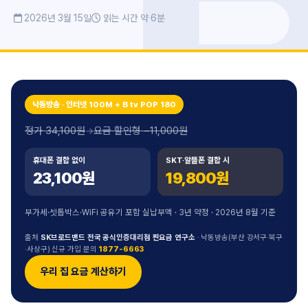
2026년 3월 15일
읽는 시간 약 6분
낙동방송 · 인터넷 100M + B tv POP 180
정가 34,100원
요금 할인형 −11,000원
→
휴대폰 결합 없이
SKT·알뜰폰 결합 시
23,100원
19,800원
부가세·셋톱박스·WiFi 공유기 포함 실납부액 · 3년 약정 · 2026년 8월 기준
출처
SK브로드밴드 전국 공식인증대리점 찐요금 연구소
· 낙동방송(부산 강서구·북구
·사상구) 신규 가입 문의
1877-6663
우리 집 요금 계산하기