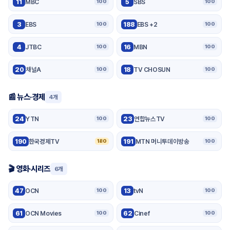
11
MBC
5
SBS
100
100
3
EBS
188
EBS +2
100
100
4
JTBC
16
MBN
100
100
20
채널A
18
TV CHOSUN
100
100
📰 뉴스·경제
4개
24
YTN
23
연합뉴스TV
100
100
190
한국경제TV
191
MTN 머니투데이방송
180
100
🎬 영화·시리즈
6개
47
OCN
13
tvN
100
100
61
OCN Movies
62
Cinef
100
100