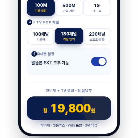
100M
500M
1G
기본·인강
가족·게임
초고속
3
B TV POP 채널
180채널
100채널
230채널
가장 인기
기본형
스포츠·영화
4
휴대폰 결합
알뜰폰·SKT 모두 가능
인터넷 + TV 결합 · 월 실납부
19,800
월
원
부가세 · 셋톱박스 · WiFi
포함
· 3년 약정