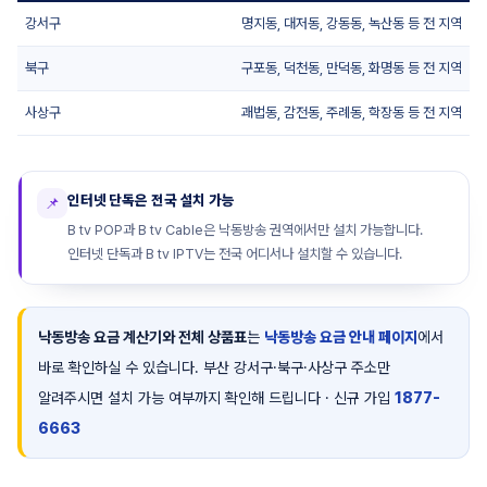
강서구
명지동, 대저동, 강동동, 녹산동 등 전 지역
북구
구포동, 덕천동, 만덕동, 화명동 등 전 지역
사상구
괘법동, 감전동, 주례동, 학장동 등 전 지역
인터넷 단독은 전국 설치 가능
📌
B tv POP과 B tv Cable은 낙동방송 권역에서만 설치 가능합니다.
인터넷 단독과 B tv IPTV는 전국 어디서나 설치할 수 있습니다.
낙동방송 요금 계산기와 전체 상품표
는
낙동방송 요금 안내 페이지
에서
바로 확인하실 수 있습니다. 부산 강서구·북구·사상구 주소만
알려주시면 설치 가능 여부까지 확인해 드립니다 · 신규 가입
1877-
6663