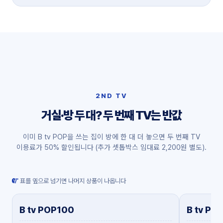
2ND TV
거실·방 두 대? 두 번째 TV는 반값
이미 B tv POP을 쓰는 집이 방에 한 대 더 놓으면 두 번째 TV
이용료가 50% 할인됩니다 (추가 셋톱박스 임대료 2,200원 별도).
표를 옆으로 넘기면 나머지 상품이 나옵니다
B tv POP100
B tv PO