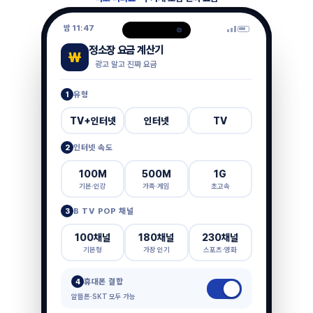
밤 11:47
정소장 요금 계산기
₩
광고 말고 진짜 요금
유형
1
TV+인터넷
인터넷
TV
인터넷 속도
2
100M
500M
1G
기본·인강
가족·게임
초고속
B TV POP 채널
3
100채널
180채널
230채널
기본형
가장 인기
스포츠·영화
휴대폰 결합
4
알뜰폰·SKT 모두 가능