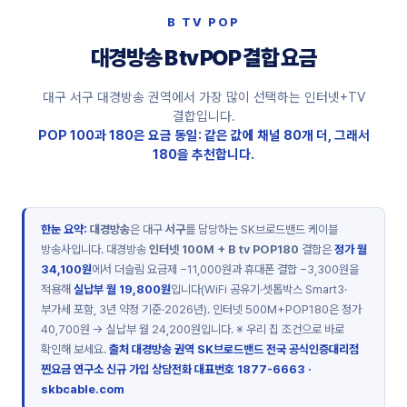
B TV POP
대경방송 B tv POP 결합 요금
대구 서구 대경방송 권역에서 가장 많이 선택하는 인터넷+TV
결합입니다.
POP 100과 180은 요금 동일: 같은 값에 채널 80개 더, 그래서
180을 추천합니다.
한눈 요약:
대경방송
은 대구
서구
를 담당하는 SK브로드밴드 케이블
방송사입니다. 대경방송
인터넷 100M + B tv POP180
결합은
정가 월
34,100원
에서 더슬림 요금제 −11,000원과 휴대폰 결합 −3,300원을
적용해
실납부 월 19,800원
입니다(WiFi 공유기·셋톱박스 Smart3·
부가세 포함, 3년 약정 기준·2026년). 인터넷 500M+POP180은 정가
40,700원 → 실납부 월 24,200원입니다. ※ 우리 집 조건으로 바로
확인해 보세요.
출처 대경방송 권역 SK브로드밴드 전국 공식인증대리점
찐요금 연구소
신규 가입 상담전화 대표번호
1877-6663
·
skbcable.com