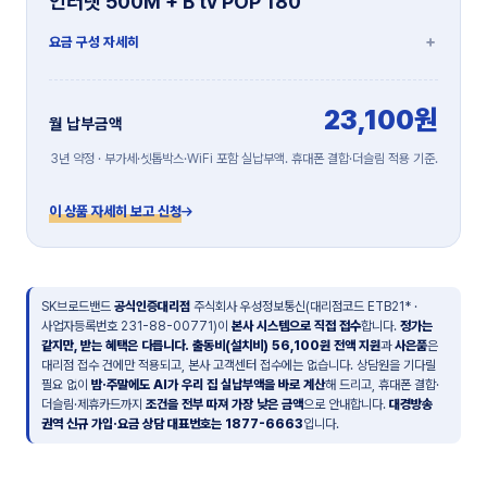
인터넷 500M + B tv POP 180
요금 구성 자세히
23,100원
월 납부금액
3년 약정 · 부가세·셋톱박스·WiFi 포함 실납부액. 휴대폰 결합·더슬림 적용 기준.
이 상품 자세히 보고 신청
SK브로드밴드
공식인증대리점
주식회사 우성정보통신(대리점코드 ETB21* ·
사업자등록번호 231-88-00771)이
본사 시스템으로 직접 접수
합니다.
정가는
같지만, 받는 혜택은 다릅니다.
출동비(설치비) 56,100원 전액 지원
과
사은품
은
대리점 접수 건에만 적용되고, 본사 고객센터 접수에는 없습니다. 상담원을 기다릴
필요 없이
밤·주말에도 AI가 우리 집 실납부액을 바로 계산
해 드리고, 휴대폰 결합·
더슬림·제휴카드까지
조건을 전부 따져 가장 낮은 금액
으로 안내합니다.
대경방송
권역 신규 가입·요금 상담 대표번호는 1877-6663
입니다.