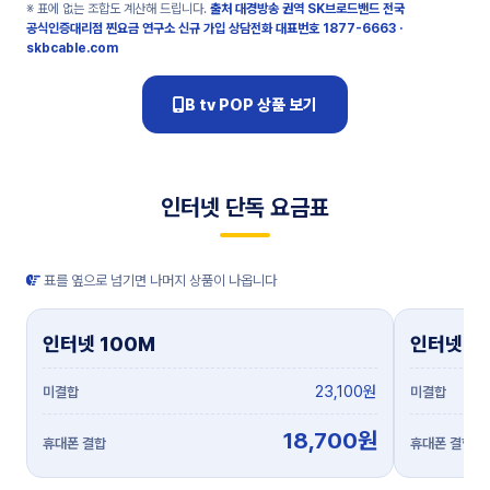
※ 표에 없는 조합도 계산해 드립니다.
출처 대경방송 권역 SK브로드밴드 전국
공식인증대리점 찐요금 연구소
신규 가입 상담전화 대표번호
1877-6663
·
skbcable.com
B tv POP 상품 보기
인터넷 단독 요금표
표를 옆으로 넘기면 나머지 상품이 나옵니다
인터넷 100M
인터넷 5
23,100원
18,700원