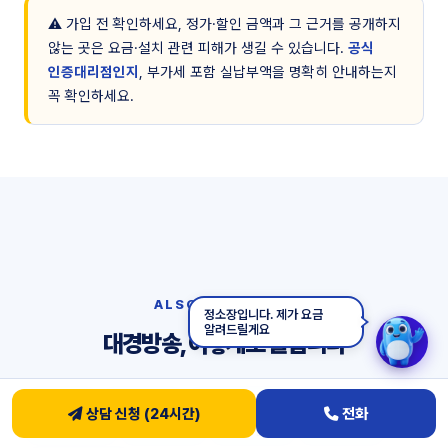
⚠️ 가입 전 확인하세요, 정가·할인 금액과 그 근거를 공개하지
않는 곳은 요금·설치 관련 피해가 생길 수 있습니다.
공식
인증대리점인지
, 부가세 포함 실납부액을 명확히 안내하는지
꼭 확인하세요.
ALSO KNOWN AS
정소장입니다. 제가 요금
알려드릴게요
대경방송, 이렇게도 불립니다
대경케이블
대경유선방송
티브로드대경방송
대경티브로드
상담 신청 (24시간)
전화
서구 케이블TV
내당동 케이블
내당동 인터넷
대경방송 가입