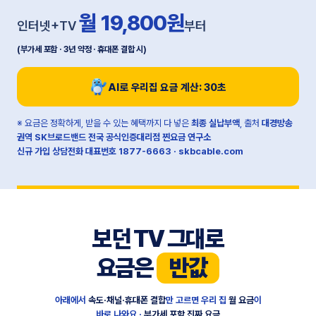
월 19,800원
인터넷+TV
부터
(부가세 포함 · 3년 약정 · 휴대폰 결합 시)
AI로 우리집 요금 계산: 30초
※ 요금은 정확하게, 받을 수 있는 혜택까지 다 넣은
최종 실납부액
, 출처
대경방송
권역 SK브로드밴드 전국 공식인증대리점 찐요금 연구소
신규 가입 상담전화 대표번호
1877-6663
·
skbcable.com
보던 TV 그대로
요금은
반값
아래에서
속도·채널·휴대폰 결합
만 고르면 우리 집
월 요금
이
바로 나와요 ·
부가세 포함 진짜 요금