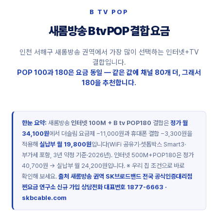
B TV POP
새롬방송 B tv POP 결합 요금
인천 서해구 새롬방송 권역에서 가장 많이 선택하는 인터넷+TV
결합입니다.
POP 100과 180은 요금 동일 — 같은 값에 채널 80개 더, 그래서
180을 추천합니다.
한눈 요약:
새롬방송
인터넷 100M + B tv POP180
결합은
정가 월
34,100원
에서 더슬림 요금제 −11,000원과 휴대폰 결합 −3,300원을
적용해
실납부 월 19,800원
입니다(WiFi 공유기·셋톱박스 Smart3·
부가세 포함, 3년 약정 기준·2026년). 인터넷 500M+POP180은 정가
40,700원 → 실납부 월 24,200원입니다. ※ 우리 집 조건으로 바로
확인해 보세요.
출처 새롬방송 권역 SK브로드밴드 전국 공식인증대리점
찐요금 연구소
신규 가입 상담전화 대표번호
1877-6663
·
skbcable.com