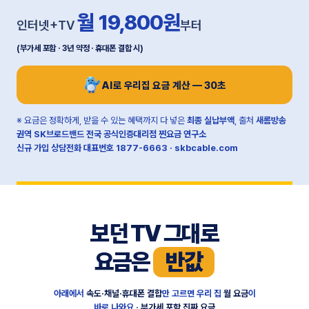
월 19,800원
인터넷+TV
부터
(부가세 포함 · 3년 약정 · 휴대폰 결합 시)
AI로 우리집 요금 계산 — 30초
※ 요금은 정확하게, 받을 수 있는 혜택까지 다 넣은
최종 실납부액
, 출처
새롬방송
권역 SK브로드밴드 전국 공식인증대리점 찐요금 연구소
신규 가입 상담전화 대표번호
1877-6663
·
skbcable.com
보던 TV 그대로
요금은
반값
아래에서
속도·채널·휴대폰 결합
만 고르면 우리 집
월 요금
이
바로 나와요 ·
부가세 포함 진짜 요금