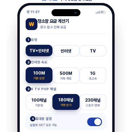
밤 11:47
정소장 요금 계산기
₩
광고 말고 진짜 요금
유형
1
TV+인터넷
인터넷
TV
인터넷 속도
2
100M
500M
1G
기본·인강
가족·게임
초고속
B TV POP 채널
3
180채널
100채널
230채널
가장 인기
기본형
스포츠·영화
휴대폰 결합
4
알뜰폰·SKT 모두 가능