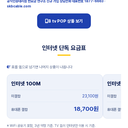
공식인증대리점 찐요금 연구소
신규 가입 상담전화 대표번호
1877-6663
·
skbcable.com
B tv POP 상품 보기
인터넷 단독 요금표
표를 옆으로 넘기면 나머지 상품이 나옵니다
인터넷 100M
인터넷 5
23,100원
18,700원
※ WiFi 공유기 포함, 3년 약정 기준. TV 없이 인터넷만 이용 시 기준.