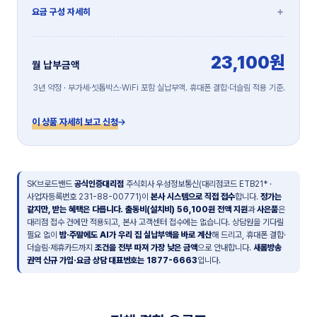
요금 구성 자세히
23,100원
월 납부금액
3년 약정 · 부가세·셋톱박스·WiFi 포함 실납부액. 휴대폰 결합·더슬림 적용 기준.
이 상품 자세히 보고 신청
SK브로드밴드
공식인증대리점
주식회사 우성정보통신(대리점코드 ETB21* ·
사업자등록번호 231-88-00771)이
본사 시스템으로 직접 접수
합니다.
정가는
같지만, 받는 혜택은 다릅니다.
출동비(설치비) 56,100원 전액 지원
과
사은품
은
대리점 접수 건에만 적용되고, 본사 고객센터 접수에는 없습니다. 상담원을 기다릴
필요 없이
밤·주말에도 AI가 우리 집 실납부액을 바로 계산
해 드리고, 휴대폰 결합·
더슬림·제휴카드까지
조건을 전부 따져 가장 낮은 금액
으로 안내합니다.
새롬방송
권역 신규 가입·요금 상담 대표번호는 1877-6663
입니다.