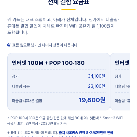
전체 결합 요금표
위 카드는 대표 조합이고, 아래가 전체입니다. 정가에서 더슬림·
휴대폰 결합 할인이 차례로 빠지며 WiFi 공유기 월 1,100원이
포함됩니다.
표를 옆으로 넘기면 나머지 상품이 나옵니다
인터넷 100M + POP 100·180
인터넷 10
34,100원
23,100원
19,800원
※ POP 100과 180은 요금 동일(같은 값에 채널 80개 더). 셋톱박스 Smart3·WiFi
공유기 포함. 3년 약정 · 2026년 8월 기준.
※ 표에 없는 조합도 계산해 드립니다.
출처 새롬방송 권역 SK브로드밴드 전국