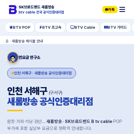
SK브로드밴드 새롬방송
카톡
btv cable 전국 공식인증대리점
BTV POP
BTV 초고속
BTV Cable
BTV 가이드
홈
›
새롬방송 케이블 안내
찐요금 연구소
인천 서해구 · 새롬방송 공식인증대리점
인천 서해구
(구 서구)
새롬방송 공식인증대리점
원창·가좌·석남·검단…
새롬방송 · SK브로드밴드 B tv cable
·POP
부가세 포함 실납부 요금으로 정확히 안내합니다.