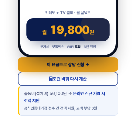
인터넷 + TV 결합 · 월 실납부
19,800
월
원
부가세 · 셋톱박스 · WiFi
포함
· 3년 약정
이 요금으로 상담 신청 →
조건 바꿔 다시 계산
출동비(설치비) 56,100원 →
온라인 신규 가입 시
전액 지원
공식인증대리점 접수 건 전액 지원, 고객 부담 0원