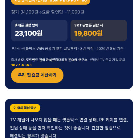
가장 많이 선택 · 인터넷 100M + B tv POP 180
정가 34,100원
요금 할인형 −11,000원
→
휴대폰 결합 없이
SKT·알뜰폰 결합 시
23,100원
19,800원
부가세·셋톱박스·WiFi 공유기 포함 실납부액 · 3년 약정 · 2026년 8월 기준
출처
SK브로드밴드 전국 공식인증대리점 찐요금 연구소
· 인터넷·TV 신규 가입 문의
1877-6663
우리 집 요금 계산하기
이 글의 핵심 답변
TV 채널이 나오지 않을 때는 셋톱박스 연결 상태, RF 케이블 연결,
전원 상태 등을 먼저 확인하는 것이 좋습니다. 간단한 점검으로
해결되는 경우가 많습니다.