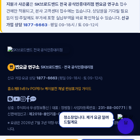
지원
과
사은품
은
SK브로드밴드 전국 공식인증대리점 찐요금 연구소
접수
건에만 적용되고, 본사 고객센터 접수에는 없습니다. 상담원을 기다릴 필요
없이 밤·주말에도 부가세 포함 실납부액을 바로 확인하실 수 있습니다.
신규
가입 상담
1877-6663
· 평일 09-18시 / 토 09-12시
찐요금 연구소
찐
SK브로드밴드 · 전국 공식인증대리점
신규 가입·요금 상담
1877-6663
(평일 09-18시 · 토 09-12시)
홈
소개
B tv
B tv POP
B tv 케이블
전 채널 편성표
가입 가이드
상호 : 주식회사 우성정보통신 | 대표 : 정범철 | 사업자등록번호 :
231-88-00771
| 통
신판매업신고 :
제2018-용인기흥-0051호
|
개인정보처리방침
정소장입니다. 제가 요금 알려
드릴게요
※ 요금은 2026년 7월 3년 약정·부가세 포함 기준이며 본사 정책에 따라 변경될 수 있습
니다.